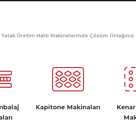
Yatak Üretim Hattı Makinelerinde Çözüm Ortağınız.
mbalaj
Kapitone Makinaları
Kena
ları
Mak